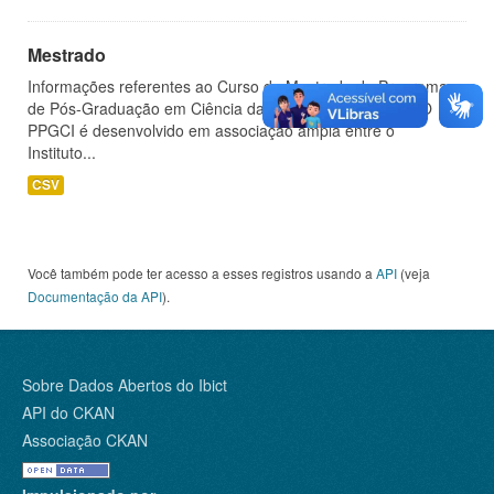
Mestrado
Informações referentes ao Curso de Mestrado do Programa
de Pós-Graduação em Ciência da Informação (PPGCI). O
PPGCI é desenvolvido em associação ampla entre o
Instituto...
CSV
Você também pode ter acesso a esses registros usando a
API
(veja
Documentação da API
).
Sobre Dados Abertos do Ibict
API do CKAN
Associação CKAN