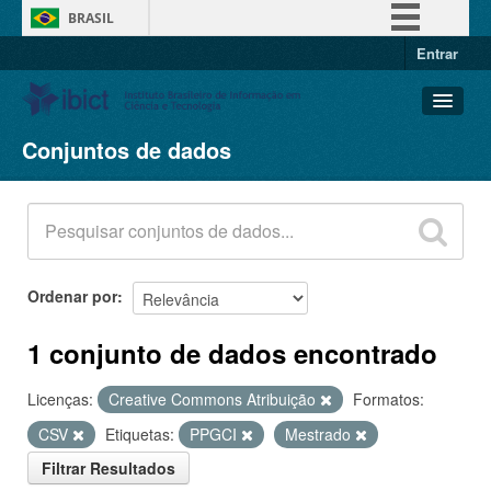
BRASIL
Entrar
Simplifique!
Comunica BR
Participe
Conjuntos de dados
Conjuntos de dados
Acesso à informação
Organizações
Legislação
Grupos
Canais
Sobre
Ordenar por
1 conjunto de dados encontrado
Licenças:
Creative Commons Atribuição
Formatos:
CSV
Etiquetas:
PPGCI
Mestrado
Filtrar Resultados