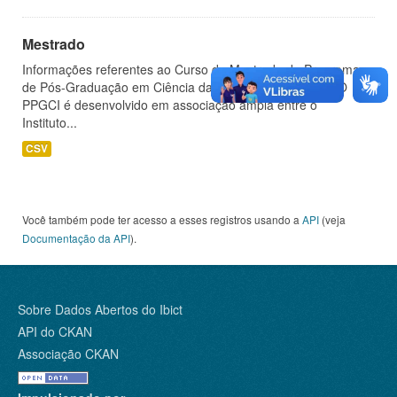
Mestrado
Informações referentes ao Curso de Mestrado do Programa
de Pós-Graduação em Ciência da Informação (PPGCI). O
PPGCI é desenvolvido em associação ampla entre o
Instituto...
CSV
Você também pode ter acesso a esses registros usando a
API
(veja
Documentação da API
).
Sobre Dados Abertos do Ibict
API do CKAN
Associação CKAN