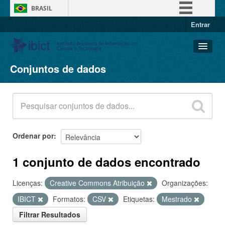
BRASIL
Entrar
Simplifique!
Comunica BR
Participe
Conjuntos de dados
Conjuntos de dados
Acesso à informação
Organizações
Legislação
Grupos
Canais
Sobre
Ordenar por
1 conjunto de dados encontrado
Licenças:
Creative Commons Atribuição
Organizações:
IBICT
Formatos:
CSV
Etiquetas:
Mestrado
Filtrar Resultados