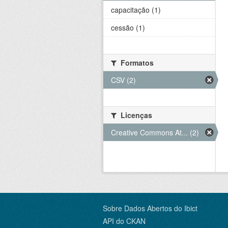
capacitação (1)
cessão (1)
Formatos
CSV (2)
Licenças
Creative Commons At... (2)
Sobre Dados Abertos do Ibict
API do CKAN