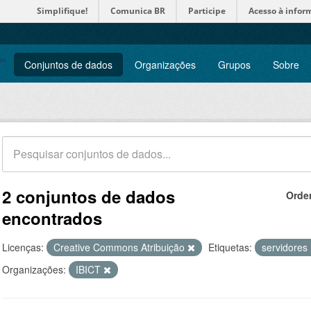
Simplifique!
Comunica BR
Participe
Acesso à infor
Conjuntos de dados
Organizações
Grupos
Sobre
2 conjuntos de dados
Orde
encontrados
Licenças:
Creative Commons Atribuição
Etiquetas:
servidores
Organizações:
IBICT