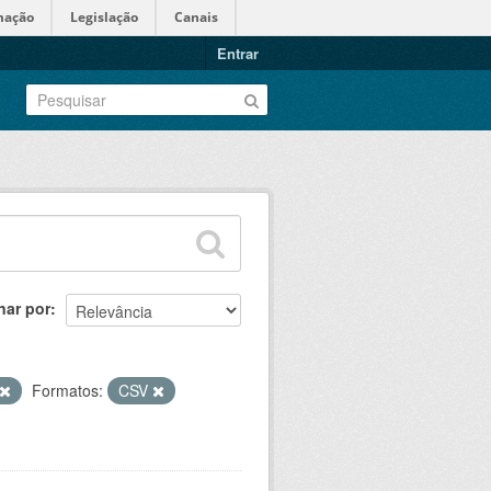
mação
Legislação
Canais
Entrar
nar por
Formatos:
CSV