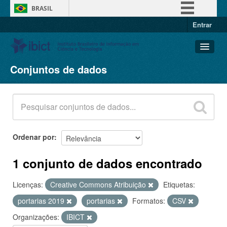
BRASIL
Entrar
Simplifique!
Comunica BR
Participe
Conjuntos de dados
Conjuntos de dados
Acesso à informação
Organizações
Legislação
Grupos
Canais
Sobre
Ordenar por
1 conjunto de dados encontrado
Licenças:
Creative Commons Atribuição
Etiquetas:
portarias 2019
portarias
Formatos:
CSV
Organizações:
IBICT