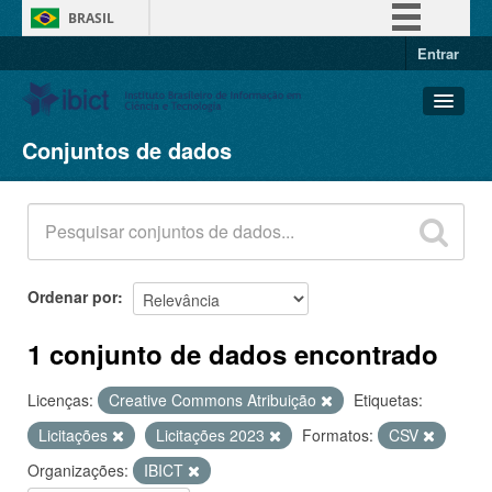
BRASIL
Entrar
Simplifique!
Comunica BR
Participe
Conjuntos de dados
Conjuntos de dados
Acesso à informação
Organizações
Legislação
Grupos
Canais
Sobre
Ordenar por
1 conjunto de dados encontrado
Licenças:
Creative Commons Atribuição
Etiquetas:
Licitações
Licitações 2023
Formatos:
CSV
Organizações:
IBICT