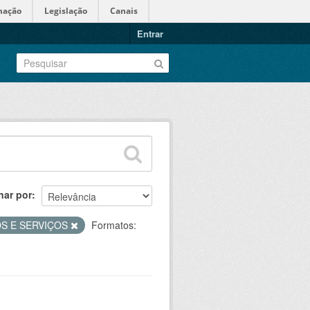
mação
Legislação
Canais
Entrar
nar por
OS E SERVIÇOS
Formatos: