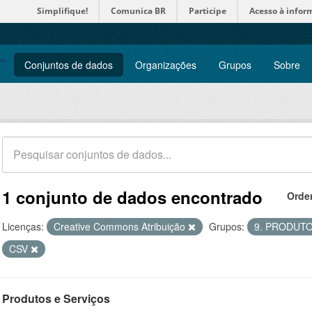
Simplifique!
Comunica BR
Participe
Acesso à infor
Conjuntos de dados
Organizações
Grupos
Sobre
1 conjunto de dados encontrado
Orde
Licenças:
Creative Commons Atribuição
Grupos:
9. PRODUT
CSV
Produtos e Serviços