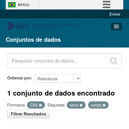
BRASIL
Entrar
Simplifique!
Comunica BR
Participe
Conjuntos de dados
Conjuntos de dados
Acesso à informação
Organizações
Legislação
Grupos
Canais
Sobre
Ordenar por
1 conjunto de dados encontrado
Formatos:
CSV
Etiquetas:
sexo
cargo
Filtrar Resultados