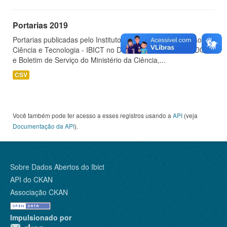
Portarias 2019
Portarias publicadas pelo Instituto Brasileiro de Informação em
Ciência e Tecnologia - IBICT no Diário Oficial da União - DOU
e Boletim de Serviço do Ministério da Ciência,...
CSV
Você também pode ter acesso a esses registros usando a
API
(veja
Documentação da API
).
Sobre Dados Abertos do Ibict
API do CKAN
Associação CKAN
Impulsionado por