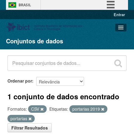
BRASIL
Entrar
Simplifique!
Comunica BR
Participe
Conjuntos de dados
Conjuntos de dados
Acesso à informação
Organizações
Legislação
Grupos
Canais
Sobre
Ordenar por
1 conjunto de dados encontrado
Formatos:
CSV
Etiquetas:
portarias 2019
portarias
Filtrar Resultados