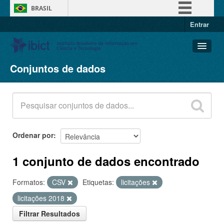
BRASIL
Entrar
Simplifique!
Comunica BR
Participe
Conjuntos de dados
Conjuntos de dados
Acesso à informação
Organizações
Legislação
Grupos
Canais
Sobre
Ordenar por
1 conjunto de dados encontrado
Formatos:
CSV
Etiquetas:
licitações
licitações 2018
Filtrar Resultados