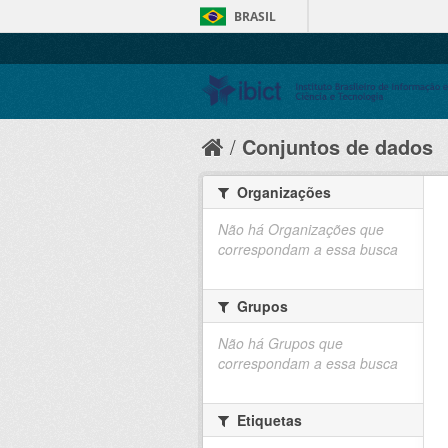
BRASIL
Conjuntos de dados
Organizações
Não há Organizações que
correspondam a essa busca
Grupos
Não há Grupos que
correspondam a essa busca
Etiquetas