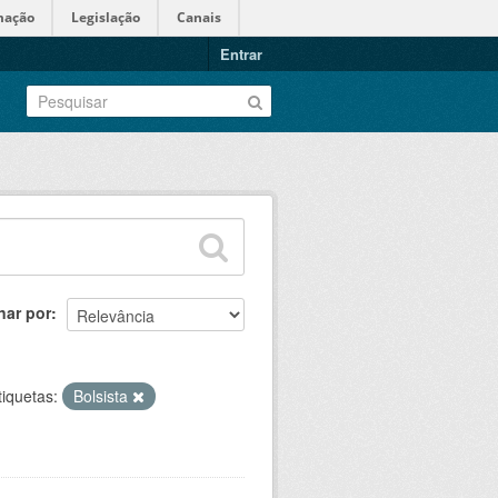
mação
Legislação
Canais
Entrar
nar por
tiquetas:
Bolsista