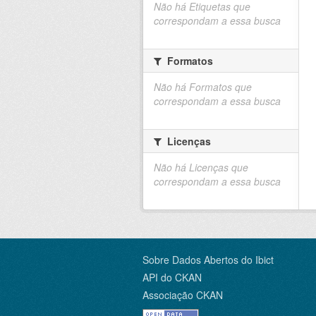
Não há Etiquetas que
correspondam a essa busca
Formatos
Não há Formatos que
correspondam a essa busca
Licenças
Não há Licenças que
correspondam a essa busca
Sobre Dados Abertos do Ibict
API do CKAN
Associação CKAN