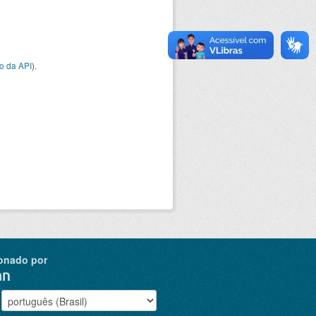
o da API
).
onado por