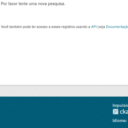
Por favor tente uma nova pesquisa.
Você também pode ter acesso a esses registros usando a
API
(veja
Documentaçã
Impulsi
Idioma