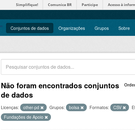
Simplifique!
Comunica BR
Participe
Acesso à infor
Conjuntos de dados
Organizações
Grupos
Sobre
Não foram encontrados conjuntos
Orde
de dados
Licenças:
other-pd
Grupos:
bolsa
Formatos:
CSV
E
Fundações de Apoio