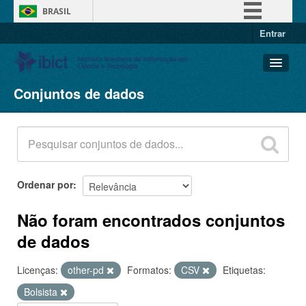
BRASIL
Entrar
Simplifique!
Comunica BR
Participe
Conjuntos de dados
Conjuntos de dados
Acesso à informação
Organizações
Legislação
Grupos
Canais
Sobre
Ordenar por
Não foram encontrados conjuntos
de dados
Licenças:
other-pd
Formatos:
CSV
Etiquetas:
Bolsista