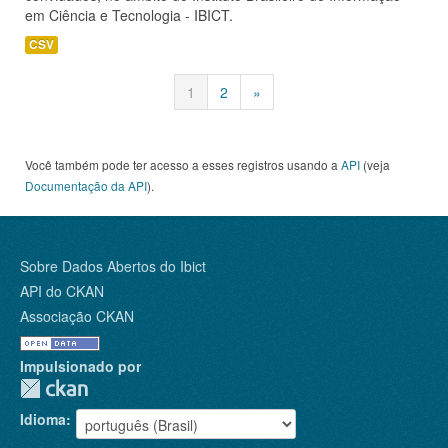
em Ciência e Tecnologia - IBICT.
CSV
1
2
»
Você também pode ter acesso a esses registros usando a
API
(veja
Documentação da API
).
Sobre Dados Abertos do Ibict
API do CKAN
Associação CKAN
Impulsionado por
Idioma