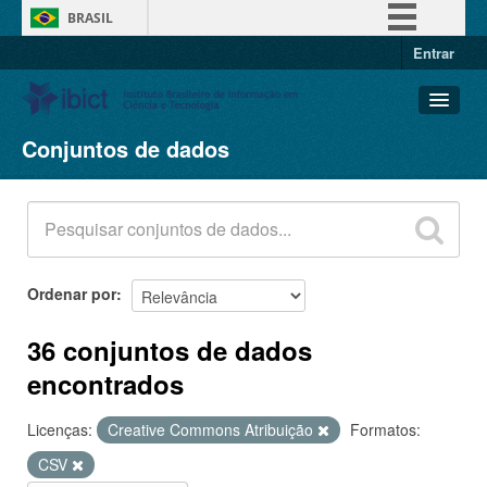
BRASIL
Entrar
Simplifique!
Comunica BR
Participe
Conjuntos de dados
Conjuntos de dados
Acesso à informação
Organizações
Legislação
Grupos
Canais
Sobre
Ordenar por
36 conjuntos de dados
encontrados
Licenças:
Creative Commons Atribuição
Formatos:
CSV