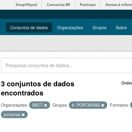
Simplifique!
Comunica BR
Participe
Acesso à infor
Conjuntos de dados
Organizações
Grupos
Sobre
3 conjuntos de dados
Orde
encontrados
Organizações:
IBICT
Grupos:
8. PORTARIAS
Formatos:
portarias