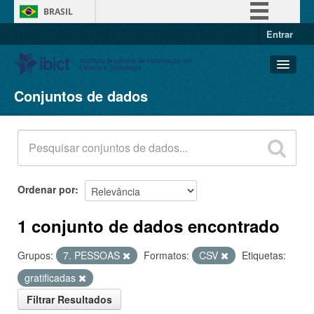
BRASIL
Entrar
Simplifique!
Comunica BR
Participe
Conjuntos de dados
Conjuntos de dados
Acesso à informação
Organizações
Legislação
Grupos
Canais
Sobre
Ordenar por
1 conjunto de dados encontrado
Grupos:
7. PESSOAS
Formatos:
CSV
Etiquetas:
gratificadas
Filtrar Resultados