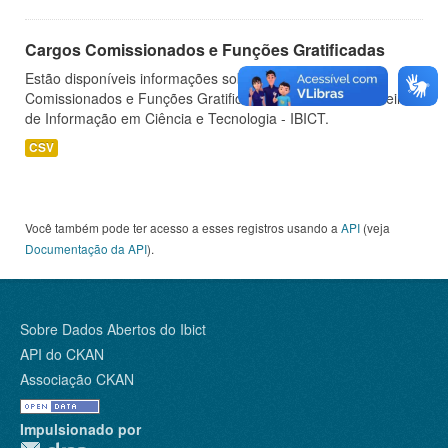
Cargos Comissionados e Funções Gratificadas
Estão disponíveis informações sobre os Cargos
Comissionados e Funções Gratificadas do Instituto Brasileiro
de Informação em Ciência e Tecnologia - IBICT.
CSV
Você também pode ter acesso a esses registros usando a
API
(veja
Documentação da API
).
Sobre Dados Abertos do Ibict
API do CKAN
Associação CKAN
Impulsionado por