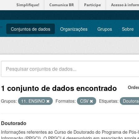
Simplifique!
Comunica BR
Participe
Acesso à infor
Conjuntos de dados
Organizações
Grupos
Sobre
1 conjunto de dados encontrado
Orde
Grupos:
11. ENSINO
Formatos:
CSV
Etiquetas:
Doutor
Doutorado
Informações referentes ao Curso de Doutorado do Programa de Pós
Informação (PPGCI). O PPGCI é desenvolvido em associação ampla entr