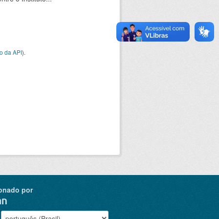
o da API
).
onado por