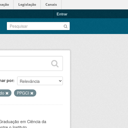
mação
Legislação
Canais
Entrar
nar por
ado
PPGCI
-Graduação em Ciência da
e o Instituto...