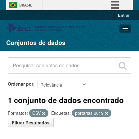
BRASIL
Entrar
Simplifique!
Comunica BR
Participe
Conjuntos de dados
Conjuntos de dados
Acesso à informação
Organizações
Legislação
Grupos
Canais
Sobre
Ordenar por
1 conjunto de dados encontrado
Formatos:
CSV
Etiquetas:
portarias 2019
Filtrar Resultados