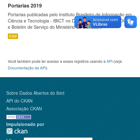
Portarias 2019
Portarias publicadas pelo Instituto Brasileiro de Informação em
Ciência e Tecnologia - IBICT no Diário Oficial da União - DOU
e Boletim de Serviço do Ministério da Ciência,...
CSV
Você também pode ter acesso a esses registros usando a
API
(veja
Documentação da API
).
Sobre Dados Abertos do Ibict
API do CKAN
Associação CKAN
Impulsionado por