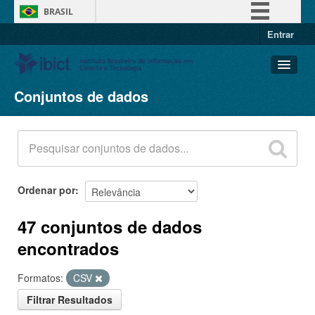
BRASIL
Entrar
Simplifique!
Comunica BR
Participe
Conjuntos de dados
Conjuntos de dados
Acesso à informação
Organizações
Legislação
Grupos
Canais
Sobre
Ordenar por
47 conjuntos de dados
encontrados
Formatos:
CSV
Filtrar Resultados