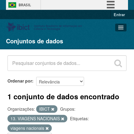
BRASIL
Entrar
Simplifique!
Comunica BR
Participe
Conjuntos de dados
Conjuntos de dados
Acesso à informação
Organizações
Legislação
Grupos
Canais
Sobre
Ordenar por
1 conjunto de dados encontrado
Organizações:
IBICT
Grupos:
13. VIAGENS NACIONAIS
Etiquetas:
viagens nacionais