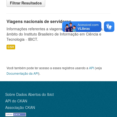
Filtrar Resultados
Viagens nacionais de servidores
Informações referentes a viagens nacionais de servidores, no
âmbito do Instituto Brasileiro de Informação em Ciência e
Tecnologia - IBICT.
CSV
Você também pode ter acesso a esses registros usando a
API
(veja
Documentação da API
).
Sobre Dados Abertos do Ibict
API do CKAN
Associação CKAN