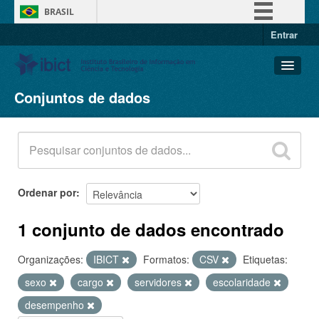
BRASIL
Entrar
Simplifique!
Comunica BR
Participe
Conjuntos de dados
Conjuntos de dados
Acesso à informação
Organizações
Legislação
Grupos
Canais
Sobre
Ordenar por
1 conjunto de dados encontrado
Organizações:
IBICT
Formatos:
CSV
Etiquetas:
sexo
cargo
servidores
escolaridade
desempenho