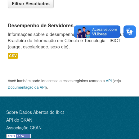
Filtrar Resultados
Desempenho de Servidores
Informações sobre o desempenho de servidores do Instituto
Brasileiro de Informação em Ciência e Tecnologia - IBICT
(cargo, escolaridade, sexo etc).
CSV
Você também pode ter acesso a esses registros usando a
API
(veja
Documentação da API
).
Sobre Dados Abertos do Ibict
API do CKAN
Associação CKAN