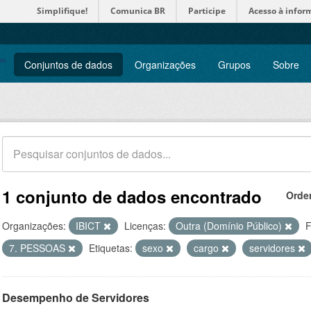
Simplifique!
Comunica BR
Participe
Acesso à infor
Conjuntos de dados
Organizações
Grupos
Sobre
1 conjunto de dados encontrado
Orde
Organizações:
IBICT
Licenças:
Outra (Domínio Público)
F
7. PESSOAS
Etiquetas:
sexo
cargo
servidores
Desempenho de Servidores