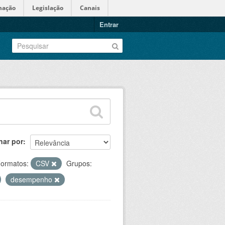
mação
Legislação
Canais
Entrar
nar por
ormatos:
CSV
Grupos:
desempenho