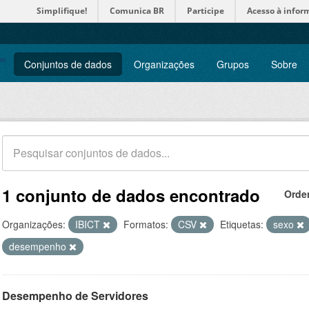
Simplifique!
Comunica BR
Participe
Acesso à infor
Conjuntos de dados
Organizações
Grupos
Sobre
1 conjunto de dados encontrado
Orde
Organizações:
IBICT
Formatos:
CSV
Etiquetas:
sexo
desempenho
Desempenho de Servidores