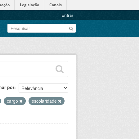
mação
Legislação
Canais
Entrar
nar por
cargo
escolaridade