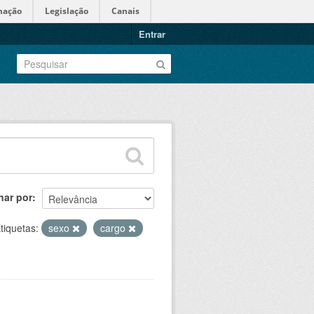
mação
Legislação
Canais
Entrar
nar por
tiquetas:
sexo
cargo