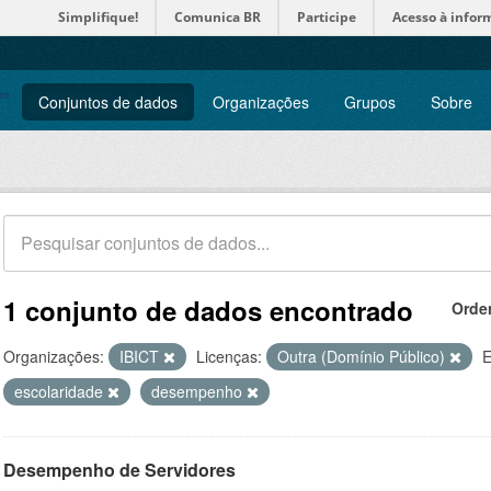
Simplifique!
Comunica BR
Participe
Acesso à infor
Conjuntos de dados
Organizações
Grupos
Sobre
1 conjunto de dados encontrado
Orde
Organizações:
IBICT
Licenças:
Outra (Domínio Público)
E
escolaridade
desempenho
Desempenho de Servidores