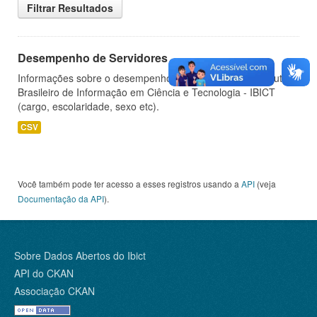
Filtrar Resultados
Desempenho de Servidores
Informações sobre o desempenho de servidores do Instituto
Brasileiro de Informação em Ciência e Tecnologia - IBICT
(cargo, escolaridade, sexo etc).
CSV
Você também pode ter acesso a esses registros usando a
API
(veja
Documentação da API
).
Sobre Dados Abertos do Ibict
API do CKAN
Associação CKAN