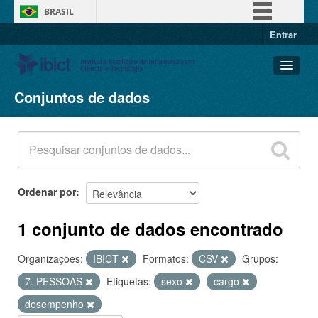
BRASIL
Entrar
Simplifique!
Comunica BR
Participe
Conjuntos de dados
Conjuntos de dados
Acesso à informação
Organizações
Legislação
Grupos
Canais
Sobre
Ordenar por
1 conjunto de dados encontrado
Organizações:
IBICT
Formatos:
CSV
Grupos:
7. PESSOAS
Etiquetas:
sexo
cargo
desempenho