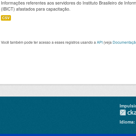
Informações referentes aos servidores do Instituto Brasileiro de Info
(IBICT) afastados para capacitação.
CSV
Você também pode ter acesso a esses registros usando a
API
(veja
Documentaçã
Impulsi
Idioma