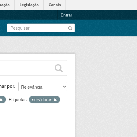
mação
Legislação
Canais
Entrar
nar por
Etiquetas:
servidores