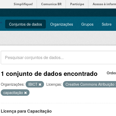
Simplifique!
Comunica BR
Participe
Acesso à infor
Conjuntos de dados
Organizações
Grupos
Sobre
1 conjunto de dados encontrado
Orde
Organizações:
IBICT
Licenças:
Creative Commons Atribuição
capacitação
Licença para Capacitação