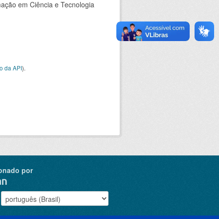
rmação em Ciência e Tecnologia
o da API
).
onado por