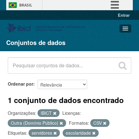
BRASIL
Entrar
Simplifique!
Comunica BR
Participe
Conjuntos de dados
Conjuntos de dados
Acesso à informação
Organizações
Legislação
Grupos
Canais
Sobre
Ordenar por
1 conjunto de dados encontrado
Organizações:
IBICT
Licenças:
Outra (Domínio Público)
Formatos:
CSV
Etiquetas:
servidores
escolaridade