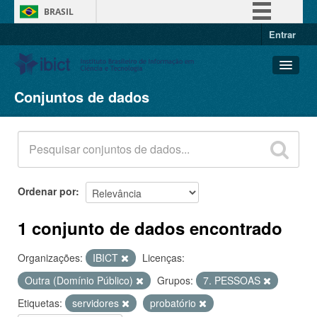
BRASIL
Entrar
Simplifique!
Comunica BR
Participe
Conjuntos de dados
Conjuntos de dados
Acesso à informação
Organizações
Legislação
Grupos
Canais
Sobre
Ordenar por
1 conjunto de dados encontrado
Organizações:
IBICT
Licenças:
Outra (Domínio Público)
Grupos:
7. PESSOAS
Etiquetas:
servidores
probatório