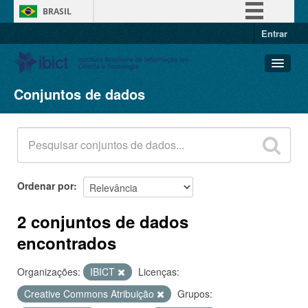
BRASIL
Entrar
Simplifique!
Comunica BR
Participe
Conjuntos de dados
Conjuntos de dados
Acesso à informação
Organizações
Legislação
Grupos
Canais
Sobre
Ordenar por
2 conjuntos de dados
encontrados
Organizações:
IBICT
Licenças:
Creative Commons Atribuição
Grupos: