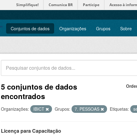
Simplifique!
Comunica BR
Participe
Acesso à infor
Conjuntos de dados
Organizações
Grupos
Sobre
5 conjuntos de dados
Orde
encontrados
Organizações:
IBICT
Grupos:
7. PESSOAS
Etiquetas:
s
Licença para Capacitação