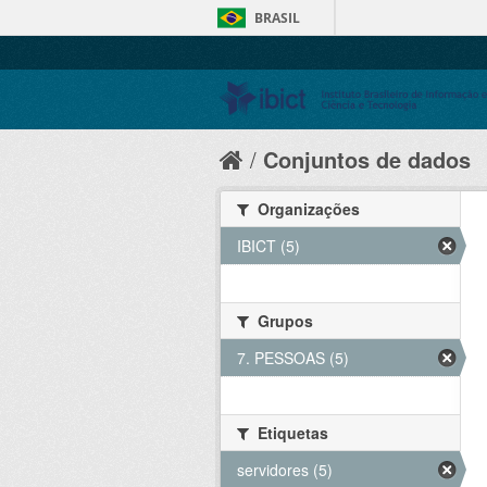
BRASIL
Conjuntos de dados
Organizações
IBICT (5)
Grupos
7. PESSOAS (5)
Etiquetas
servidores (5)