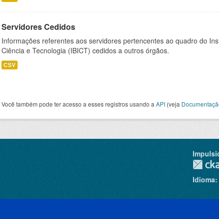
Servidores Cedidos
Informações referentes aos servidores pertencentes ao quadro do Inst
Ciência e Tecnologia (IBICT) cedidos a outros órgãos.
CSV
Você também pode ter acesso a esses registros usando a
API
(veja
Documentaçã
Impulsi
Idioma