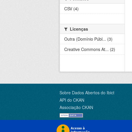
CSV (4)
Licenças
Outra (Domínio Públ... (3)
Creative Commons At... (2)
Sobre Dados Abertos do Ibict
API do CKAN
Associação CKAN