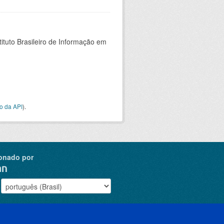
ituto Brasileiro de Informação em
o da API
).
onado por