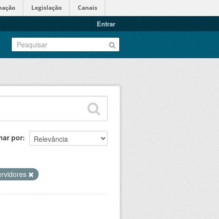
mação
Legislação
Canais
Entrar
nar por
ervidores