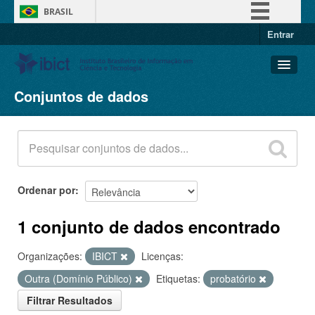
BRASIL
Entrar
Simplifique!
Comunica BR
Participe
Conjuntos de dados
Conjuntos de dados
Acesso à informação
Organizações
Legislação
Grupos
Canais
Sobre
Ordenar por
1 conjunto de dados encontrado
Organizações:
IBICT
Licenças:
Outra (Domínio Público)
Etiquetas:
probatório
Filtrar Resultados