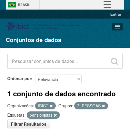
BRASIL
Entrar
Simplifique!
Comunica BR
Participe
Conjuntos de dados
Conjuntos de dados
Acesso à informação
Organizações
Legislação
Grupos
Canais
Sobre
Ordenar por
1 conjunto de dados encontrado
Organizações:
IBICT
Grupos:
7. PESSOAS
Etiquetas:
pensionistas
Filtrar Resultados