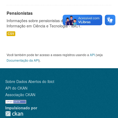
Pensionistas
Informações sobre pensionistas do Instituto Brasileiro de
Informação em Ciência e Tecnologia - IBICT.
CSV
Você também pode ter acesso a esses registros usando a
API
(veja
Documentação da API
).
Sobre Dados Abertos do Ibict
API do CKAN
Associação CKAN
Impulsionado por