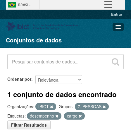
BRASIL
Entrar
Simplifique!
Comunica BR
Participe
Conjuntos de dados
Conjuntos de dados
Acesso à informação
Organizações
Legislação
Grupos
Canais
Sobre
Ordenar por
1 conjunto de dados encontrado
Organizações:
IBICT
Grupos:
7. PESSOAS
Etiquetas:
desempenho
cargo
Filtrar Resultados