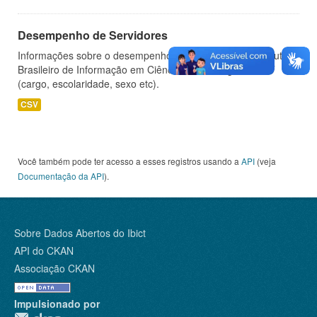
Desempenho de Servidores
Informações sobre o desempenho de servidores do Instituto
Brasileiro de Informação em Ciência e Tecnologia - IBICT
(cargo, escolaridade, sexo etc).
CSV
Você também pode ter acesso a esses registros usando a
API
(veja
Documentação da API
).
Sobre Dados Abertos do Ibict
API do CKAN
Associação CKAN
Impulsionado por