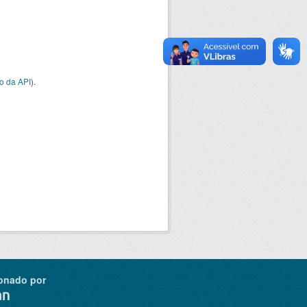
o da API
).
onado por