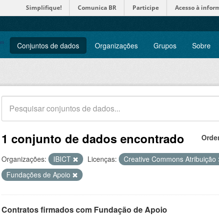
Simplifique!
Comunica BR
Participe
Acesso à infor
Conjuntos de dados
Organizações
Grupos
Sobre
1 conjunto de dados encontrado
Orde
Organizações:
IBICT
Licenças:
Creative Commons Atribuição
Fundações de Apoio
Contratos firmados com Fundação de Apoio