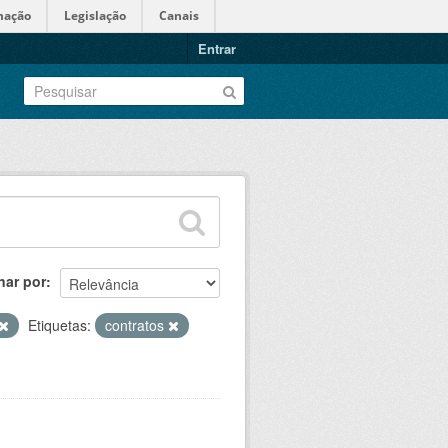
mação
Legislação
Canais
Entrar
nar por
Etiquetas:
contratos