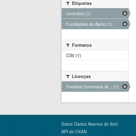
Etiquetas
contratos (1)
Fundações de Apoio (1)
Formatos
CSV (1)
Licenças
Creative Commons At... (1)
Sobre Dados Abertos do Ibict
API do CKAN