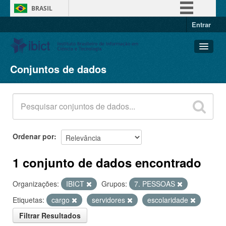
BRASIL
Entrar
Simplifique!
Comunica BR
Participe
Conjuntos de dados
Conjuntos de dados
Acesso à informação
Organizações
Legislação
Grupos
Canais
Sobre
Ordenar por
1 conjunto de dados encontrado
Organizações:
IBICT
Grupos:
7. PESSOAS
Etiquetas:
cargo
servidores
escolaridade
Filtrar Resultados