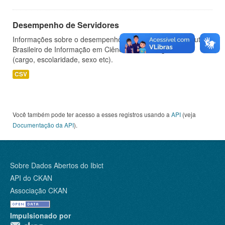
Desempenho de Servidores
Informações sobre o desempenho de servidores do Instituto
Brasileiro de Informação em Ciência e Tecnologia - IBICT
(cargo, escolaridade, sexo etc).
CSV
Você também pode ter acesso a esses registros usando a
API
(veja
Documentação da API
).
Sobre Dados Abertos do Ibict
API do CKAN
Associação CKAN
Impulsionado por