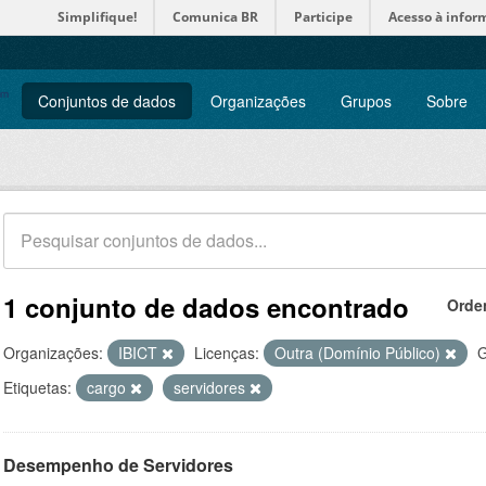
Simplifique!
Comunica BR
Participe
Acesso à infor
Conjuntos de dados
Organizações
Grupos
Sobre
1 conjunto de dados encontrado
Orde
Organizações:
IBICT
Licenças:
Outra (Domínio Público)
G
Etiquetas:
cargo
servidores
Desempenho de Servidores