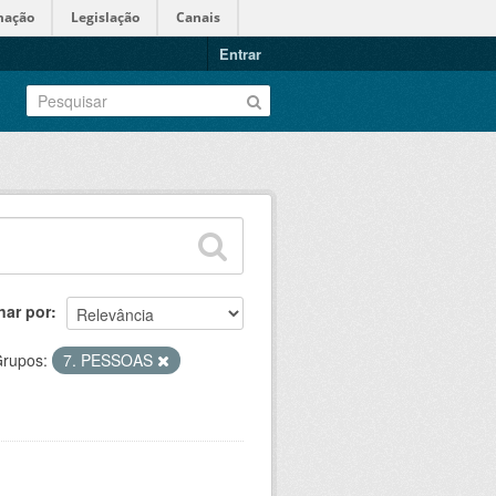
mação
Legislação
Canais
Entrar
nar por
rupos:
7. PESSOAS