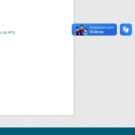
o da API
).