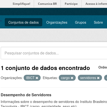
Simplifique!
Comunica BR
Participe
Acesso à infor
Conjuntos de dados
Organizações
Grupos
Sobre
1 conjunto de dados encontrado
Orde
Organizações:
IBICT
Etiquetas:
cargo
servidores
Desempenho de Servidores
Informações sobre o desempenho de servidores do Instituto Brasileir
Tecnologia - IBICT (cargo, escolaridade, sexo etc).