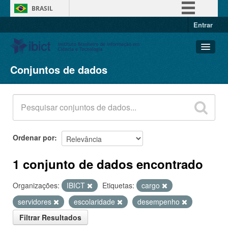
BRASIL
Entrar
Simplifique!
Comunica BR
Participe
Conjuntos de dados
Conjuntos de dados
Acesso à informação
Organizações
Legislação
Grupos
Canais
Sobre
Ordenar por
1 conjunto de dados encontrado
Organizações:
IBICT
Etiquetas:
cargo
servidores
escolaridade
desempenho
Filtrar Resultados