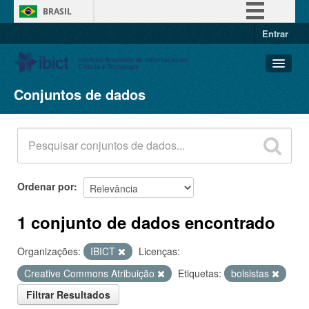
BRASIL
Entrar
Simplifique!
Comunica BR
Participe
Conjuntos de dados
Conjuntos de dados
Acesso à informação
Organizações
Legislação
Grupos
Canais
Sobre
Ordenar por
1 conjunto de dados encontrado
Organizações:
IBICT
Licenças:
Creative Commons Atribuição
Etiquetas:
bolsistas
Filtrar Resultados