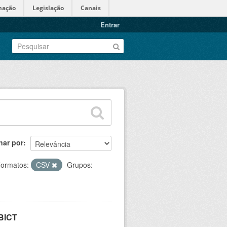
mação
Legislação
Canais
Entrar
nar por
ormatos:
CSV
Grupos:
IBICT