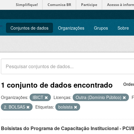
Simplifique!
Comunica BR
Participe
Acesso à infor
Conjuntos de dados
Organizações
Grupos
Sobre
1 conjunto de dados encontrado
Orde
Organizações:
IBICT
Licenças:
Outra (Domínio Público)
F
2. BOLSAS
Etiquetas:
bolsista
Bolsistas do Programa de Capacitação Institucional - PCI/