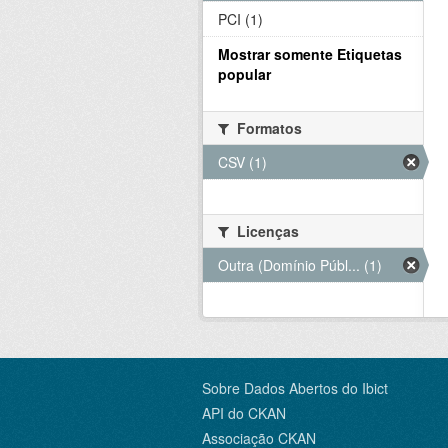
PCI (1)
Mostrar somente Etiquetas
popular
Formatos
CSV (1)
Licenças
Outra (Domínio Públ... (1)
Sobre Dados Abertos do Ibict
API do CKAN
Associação CKAN