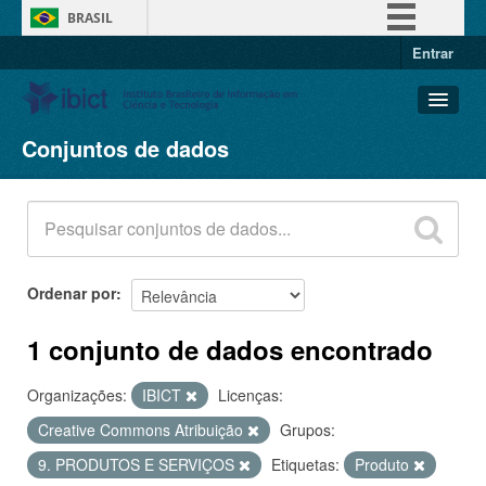
BRASIL
Entrar
Simplifique!
Comunica BR
Participe
Conjuntos de dados
Conjuntos de dados
Acesso à informação
Organizações
Legislação
Grupos
Canais
Sobre
Ordenar por
1 conjunto de dados encontrado
Organizações:
IBICT
Licenças:
Creative Commons Atribuição
Grupos:
9. PRODUTOS E SERVIÇOS
Etiquetas:
Produto