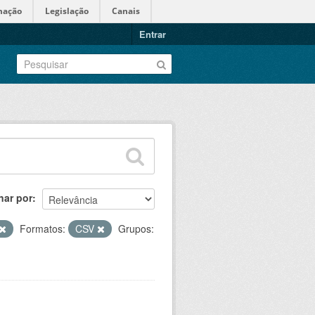
mação
Legislação
Canais
Entrar
nar por
Formatos:
CSV
Grupos: