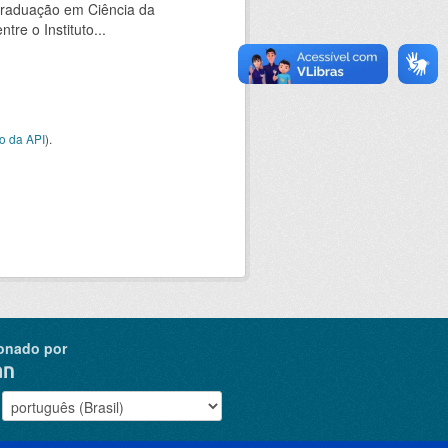
Graduação em Ciência da
e o Instituto...
o da API
).
onado por