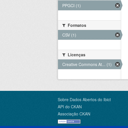
PPGCI (1)
Formatos
CSV (1)
Licenças
Creative Commons At... (1)
Sobre Dados Abertos do Ibict
API do CKAN
Associação CKAN