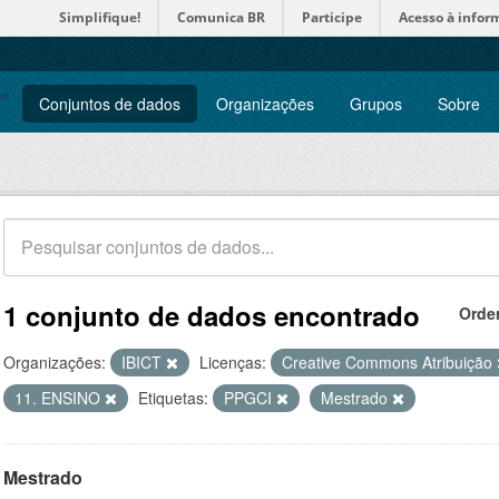
Simplifique!
Comunica BR
Participe
Acesso à infor
Conjuntos de dados
Organizações
Grupos
Sobre
1 conjunto de dados encontrado
Orde
Organizações:
IBICT
Licenças:
Creative Commons Atribuição
11. ENSINO
Etiquetas:
PPGCI
Mestrado
Mestrado