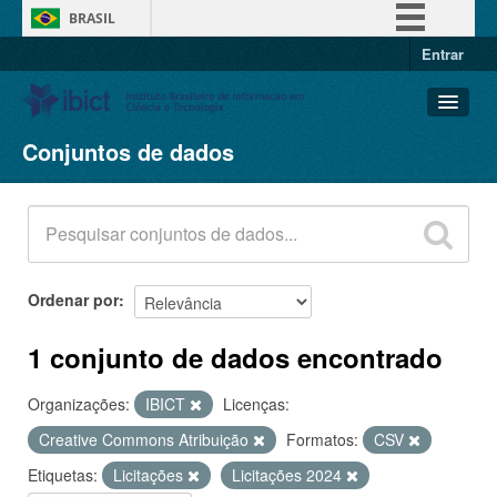
BRASIL
Entrar
Simplifique!
Comunica BR
Participe
Conjuntos de dados
Conjuntos de dados
Acesso à informação
Organizações
Legislação
Grupos
Canais
Sobre
Ordenar por
1 conjunto de dados encontrado
Organizações:
IBICT
Licenças:
Creative Commons Atribuição
Formatos:
CSV
Etiquetas:
Licitações
Licitações 2024