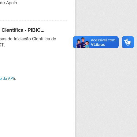
 de Apoio.
ientífica - PIBIC...
as de Iniciação Científica do
CT.
o da API
).