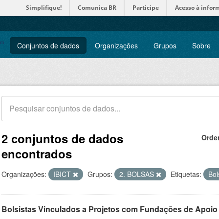
Simplifique!
Comunica BR
Participe
Acesso à infor
Conjuntos de dados
Organizações
Grupos
Sobre
2 conjuntos de dados
Orde
encontrados
Organizações:
IBICT
Grupos:
2. BOLSAS
Etiquetas:
Bol
Bolsistas Vinculados a Projetos com Fundações de Apoio