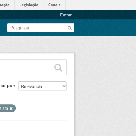
mação
Legislação
Canais
Entrar
nar por
sista