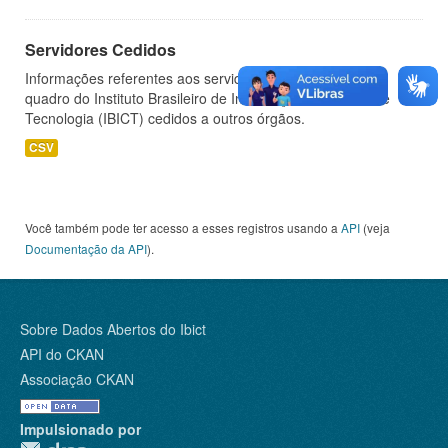
Servidores Cedidos
Informações referentes aos servidores pertencentes ao
quadro do Instituto Brasileiro de Informação em Ciência e
Tecnologia (IBICT) cedidos a outros órgãos.
CSV
Você também pode ter acesso a esses registros usando a
API
(veja
Documentação da API
).
Sobre Dados Abertos do Ibict
API do CKAN
Associação CKAN
Impulsionado por