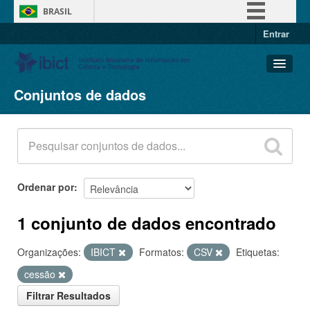
BRASIL
Entrar
Simplifique!
Comunica BR
Participe
Conjuntos de dados
Conjuntos de dados
Acesso à informação
Organizações
Legislação
Grupos
Canais
Sobre
Ordenar por
1 conjunto de dados encontrado
Organizações:
IBICT
Formatos:
CSV
Etiquetas:
cessão
Filtrar Resultados