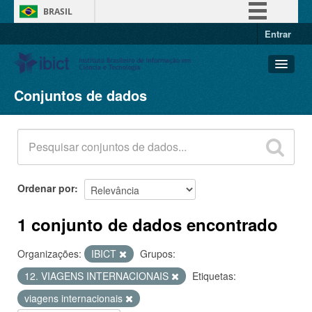
BRASIL
Entrar
Simplifique!
Comunica BR
Participe
Conjuntos de dados
Conjuntos de dados
Acesso à informação
Organizações
Legislação
Grupos
Canais
Sobre
Ordenar por
1 conjunto de dados encontrado
Organizações:
IBICT
Grupos:
12. VIAGENS INTERNACIONAIS
Etiquetas:
viagens internacionais