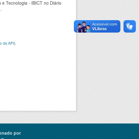
a e Tecnologia - IBICT no Diário
.
o da API
).
onado por