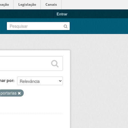
mação
Legislação
Canais
Entrar
nar por
portarias