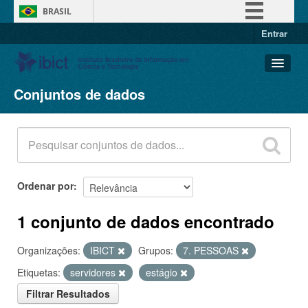
BRASIL
Entrar
Simplifique!
Comunica BR
Participe
Conjuntos de dados
Conjuntos de dados
Acesso à informação
Organizações
Legislação
Grupos
Canais
Sobre
Ordenar por
1 conjunto de dados encontrado
Organizações:
IBICT
Grupos:
7. PESSOAS
Etiquetas:
servidores
estágio
Filtrar Resultados