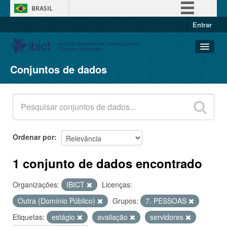
BRASIL
Entrar
Simplifique!
Comunica BR
Participe
Conjuntos de dados
Conjuntos de dados
Acesso à informação
Organizações
Legislação
Grupos
Canais
Sobre
Ordenar por
1 conjunto de dados encontrado
Organizações:
IBICT
Licenças:
Outra (Domínio Público)
Grupos:
7. PESSOAS
Etiquetas:
estágio
avaliação
servidores