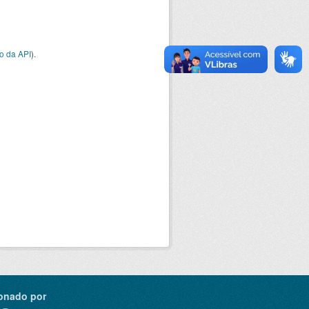
o da API
).
onado por