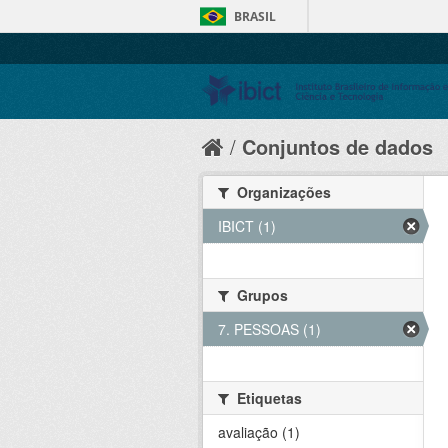
BRASIL
Conjuntos de dados
Organizações
IBICT (1)
Grupos
7. PESSOAS (1)
Etiquetas
avaliação (1)