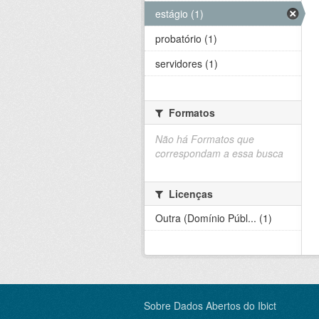
estágio (1)
probatório (1)
servidores (1)
Formatos
Não há Formatos que
correspondam a essa busca
Licenças
Outra (Domínio Públ... (1)
Sobre Dados Abertos do Ibict