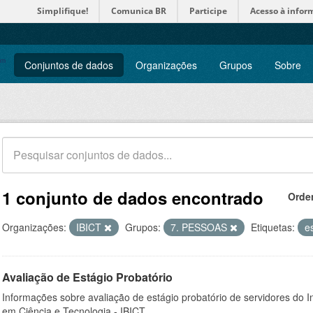
Simplifique!
Comunica BR
Participe
Acesso à infor
Conjuntos de dados
Organizações
Grupos
Sobre
1 conjunto de dados encontrado
Orde
Organizações:
IBICT
Grupos:
7. PESSOAS
Etiquetas:
e
Avaliação de Estágio Probatório
Informações sobre avaliação de estágio probatório de servidores do In
em Ciência e Tecnologia - IBICT.