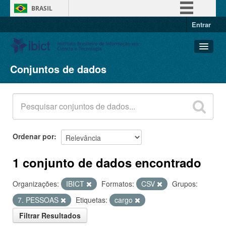
BRASIL
Entrar
Simplifique!
Comunica BR
Participe
Conjuntos de dados
Conjuntos de dados
Acesso à informação
Organizações
Legislação
Grupos
Canais
Sobre
Ordenar por
1 conjunto de dados encontrado
Organizações:
IBICT
Formatos:
CSV
Grupos:
7. PESSOAS
Etiquetas:
cargo
Filtrar Resultados