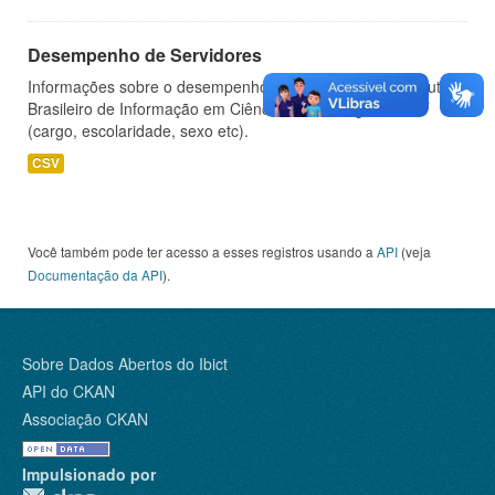
Desempenho de Servidores
Informações sobre o desempenho de servidores do Instituto
Brasileiro de Informação em Ciência e Tecnologia - IBICT
(cargo, escolaridade, sexo etc).
CSV
Você também pode ter acesso a esses registros usando a
API
(veja
Documentação da API
).
Sobre Dados Abertos do Ibict
API do CKAN
Associação CKAN
Impulsionado por