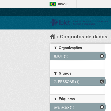
BRASIL
Conjuntos de dados
Organizações
IBICT (1)
Grupos
7. PESSOAS (1)
Etiquetas
avaliação (1)