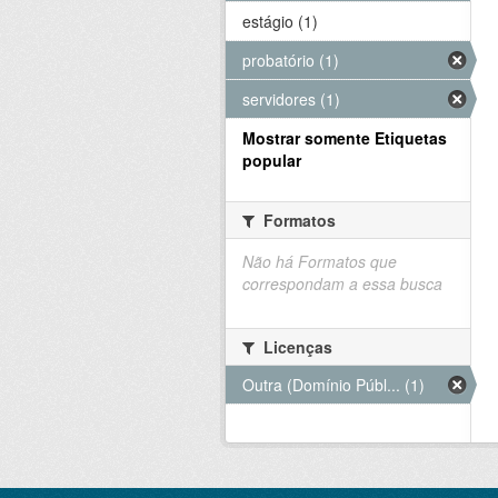
estágio (1)
probatório (1)
servidores (1)
Mostrar somente Etiquetas
popular
Formatos
Não há Formatos que
correspondam a essa busca
Licenças
Outra (Domínio Públ... (1)