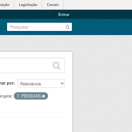
mação
Legislação
Canais
Entrar
nar por
rupos:
7. PESSOAS