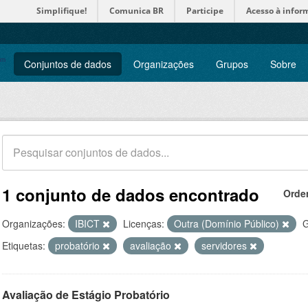
Simplifique!
Comunica BR
Participe
Acesso à infor
Conjuntos de dados
Organizações
Grupos
Sobre
1 conjunto de dados encontrado
Orde
Organizações:
IBICT
Licenças:
Outra (Domínio Público)
G
Etiquetas:
probatório
avaliação
servidores
Avaliação de Estágio Probatório